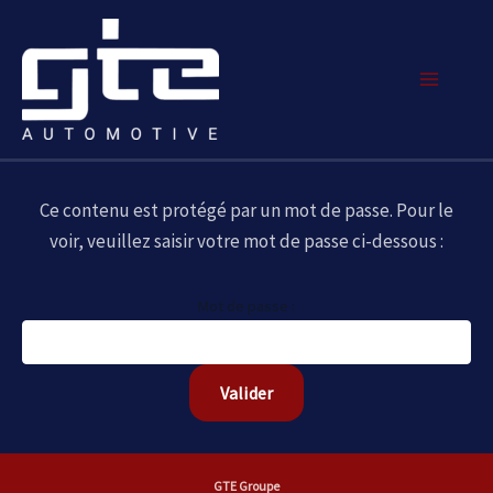
Aller
Main
au
Menu
contenu
Ce contenu est protégé par un mot de passe. Pour le
voir, veuillez saisir votre mot de passe ci-dessous :
Mot de passe :
GTE Groupe