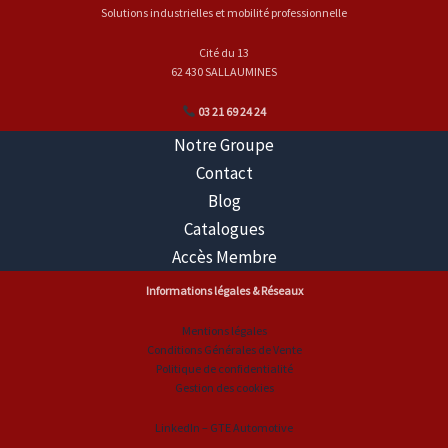
Solutions industrielles et mobilité professionnelle
Cité du 13
62 430 SALLAUMINES
03 21 69 24 24
Notre Groupe
Contact
Blog
Catalogues
Accès Membre
Informations légales & Réseaux
Mentions légales
Conditions Générales de Vente
Politique de confidentialité
Gestion des cookies
LinkedIn – GTE Automotive