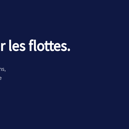
les flottes.
ns,
e