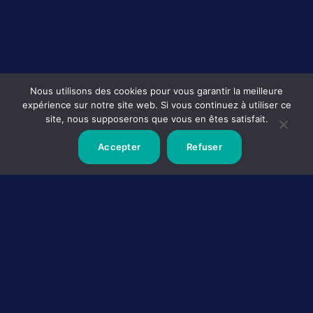
Nous utilisons des cookies pour vous garantir la meilleure
expérience sur notre site web. Si vous continuez à utiliser ce
site, nous supposerons que vous en êtes satisfait.
Accepter
Refuser
GTE Groupe
Solutions industrielles et mobilité professionnelle
Cité du 13
62 430 SALLAUMINES
03 21 69 24 24
Notre Groupe