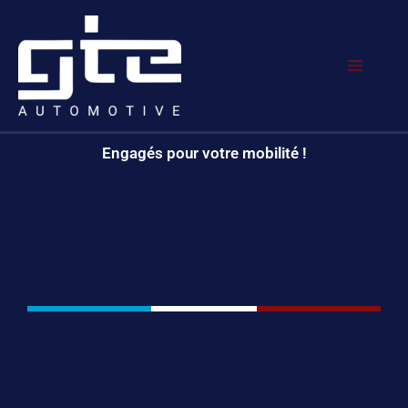
Aller
Main
au
Menu
contenu
Engagés pour votre mobilité !