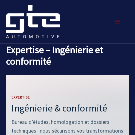
Aller
Main
au
Menu
contenu
Expertise – Ingénierie et
conformité
EXPERTISE
Ingénierie & conformité
Bureau d’études, homologation et dossiers
techniques : nous sécurisons vos transformations